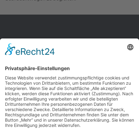
+49
(0) 6181 189 3297
info@ahg-rodgau.de
Fax: +49 (0) 6106 6686 512
Breslauer Str. 14

63452 Hanau, Hessen